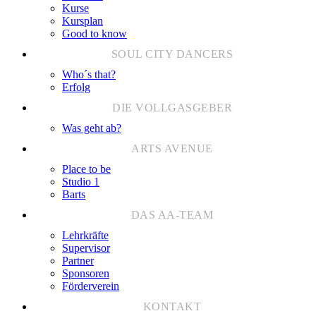
Kurse
Kursplan
Good to know
Who´s that?
Erfolg
Was geht ab?
Place to be
Studio 1
Barts
Lehrkräfte
Supervisor
Partner
Sponsoren
Förderverein