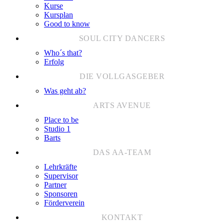
Kurse
Kursplan
Good to know
Who´s that?
Erfolg
Was geht ab?
Place to be
Studio 1
Barts
Lehrkräfte
Supervisor
Partner
Sponsoren
Förderverein