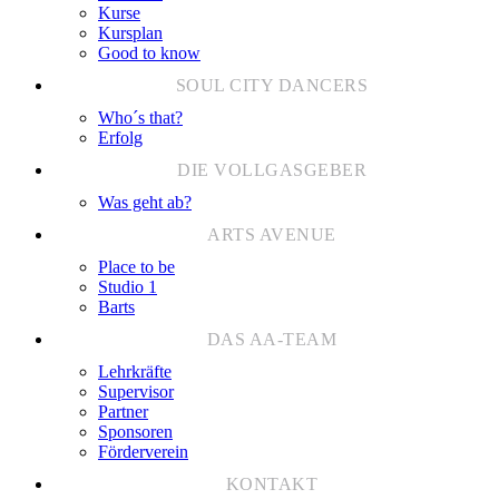
Kurse
Kursplan
Good to know
Who´s that?
Erfolg
Was geht ab?
Place to be
Studio 1
Barts
Lehrkräfte
Supervisor
Partner
Sponsoren
Förderverein