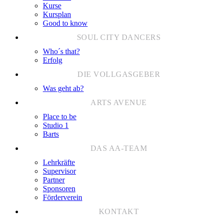
Kurse
Kursplan
Good to know
Who´s that?
Erfolg
Was geht ab?
Place to be
Studio 1
Barts
Lehrkräfte
Supervisor
Partner
Sponsoren
Förderverein