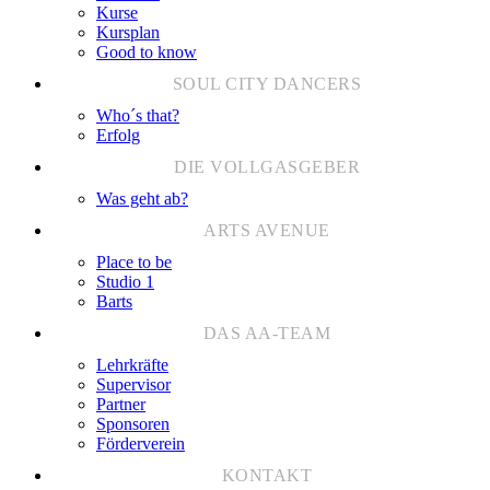
Kurse
Kursplan
Good to know
Who´s that?
Erfolg
Was geht ab?
Place to be
Studio 1
Barts
Lehrkräfte
Supervisor
Partner
Sponsoren
Förderverein